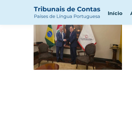
br&peru
Início