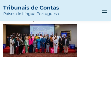
Tribunal de Contas promove
igualdade de género na gestão
das finanças públicas foto