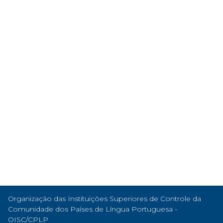
Organização das Instituições Superiores de Controle da
Comunidade dos Países de Língua Portuguesa -
OISC/CPLP