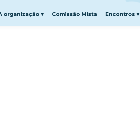
144530
A organização ▾
Comissão Mista
Encontros ▾