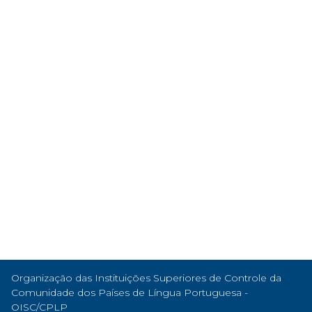
Organização das Instituições Superiores de Controle da
Comunidade dos Países de Língua Portuguesa -
OISC/CPLP