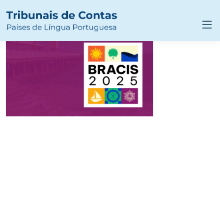
98f7c30c-f10d-4e7b-a693-
457b0a31860d