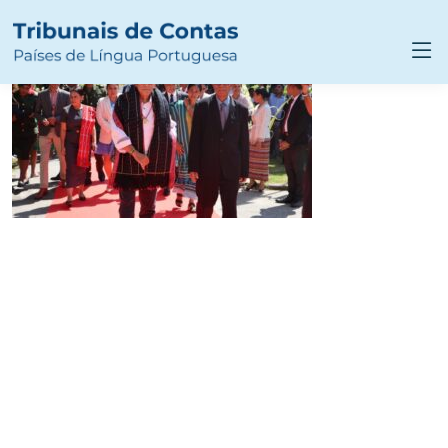
IMG_1075-980×588