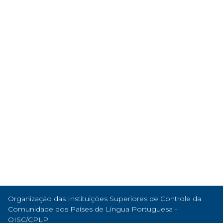
Organização das Instituições Superiores de Controle da
Comunidade dos Países de Língua Portuguesa -
OISC/CPLP